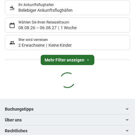
Ihr Ankunftsflughafen
Beliebiger Ankunftsflughäfen
Wählen Sie Ihren Reisezeitraum
08.08.26
–
06.08.27
1 Woche
Wer wird verreisen
2 Erwachsene
Keine Kinder
Mehr Filter anzeigen
Footer
Footer navigation
Buchungstipps
Über uns
Warum im Reisebüro buchen
Hoteltipps
Rechtliches
Kontakt