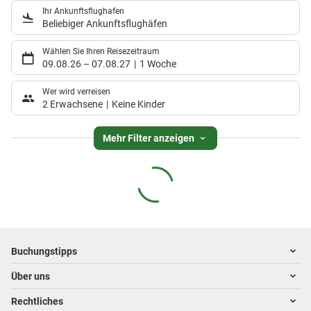
Ihr Ankunftsflughafen
Beliebiger Ankunftsflughäfen
Wählen Sie Ihren Reisezeitraum
09.08.26
–
07.08.27
1 Woche
Wer wird verreisen
2 Erwachsene
Keine Kinder
Mehr Filter anzeigen
Footer
Footer navigation
Buchungstipps
Über uns
Warum im Reisebüro buchen
Hoteltipps
Rechtliches
Kontakt