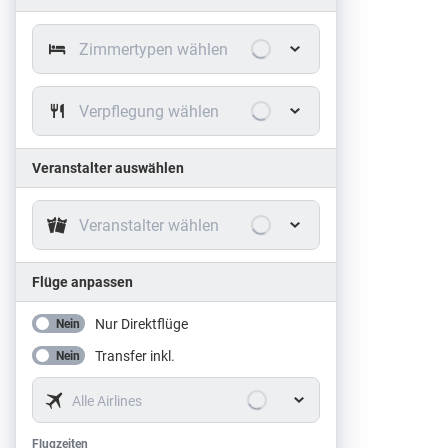
Zimmertypen wählen
Verpflegung wählen
Veranstalter auswählen
Veranstalter wählen
Flüge anpassen
Nur Direktflüge
Nein
Transfer inkl.
Nein
Alle Airlines
Flugzeiten
Flugzeiten