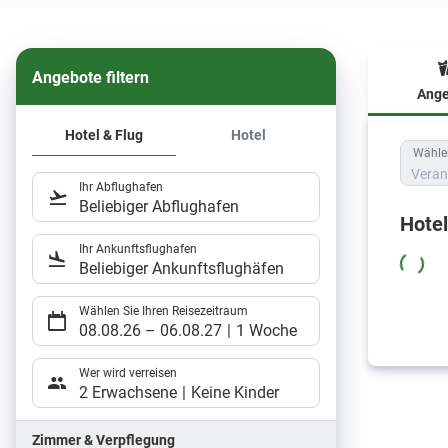
Angebote filtern
Ange
Hote
Hotel & Flug
Hotel
Wählen
Veran
Ihr Abflughafen
Beliebiger Abflughafen
Hote
Ihr Ankunftsflughafen
Beliebiger Ankunftsflughäfen
Wählen Sie Ihren Reisezeitraum
08.08.26
–
06.08.27
1 Woche
Wer wird verreisen
2 Erwachsene
Keine Kinder
Zimmer & Verpflegung