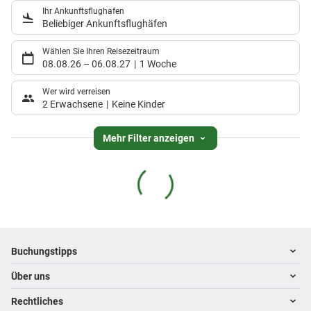
Ihr Ankunftsflughafen
Beliebiger Ankunftsflughäfen
Wählen Sie Ihren Reisezeitraum
08.08.26
–
06.08.27
1 Woche
Wer wird verreisen
2 Erwachsene
Keine Kinder
Mehr Filter anzeigen
Footer
Footer navigation
Buchungstipps
Über uns
Warum im Reisebüro buchen
Hoteltipps
Rechtliches
Kontakt