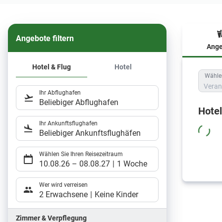
Angebote filtern
Ange
Hote
Hotel & Flug
Hotel
Wählen
Veran
Ihr Abflughafen
Beliebiger Abflughafen
Hote
Ihr Ankunftsflughafen
Beliebiger Ankunftsflughäfen
Wählen Sie Ihren Reisezeitraum
10.08.26
–
08.08.27
1 Woche
Wer wird verreisen
2 Erwachsene
Keine Kinder
Zimmer & Verpflegung