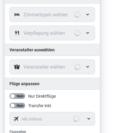
Zimmertypen wählen
Verpflegung wählen
Veranstalter auswählen
Veranstalter wählen
Flüge anpassen
Nur Direktflüge
Nein
Transfer inkl.
Nein
Alle Airlines
Flugzeiten
Flugzeiten