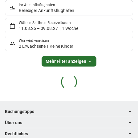
Ihr Ankunftsflughafen
Beliebiger Ankunftsflughäfen
Wählen Sie Ihren Reisezeitraum
11.08.26
–
09.08.27
1 Woche
Wer wird verreisen
2 Erwachsene
Keine Kinder
Mehr Filter anzeigen
Footer
Footer navigation
Buchungstipps
Über uns
Warum im Reisebüro buchen
Hoteltipps
Rechtliches
Kontakt