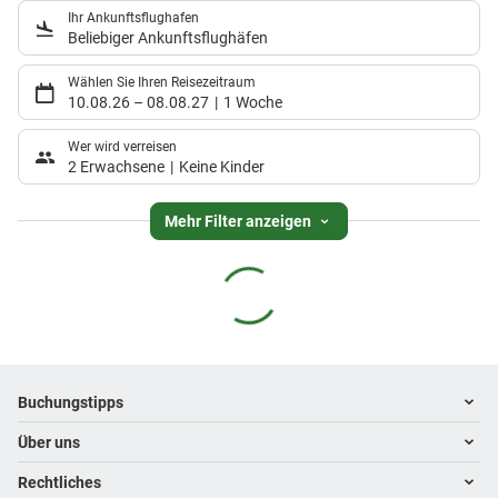
Ihr Ankunftsflughafen
Beliebiger Ankunftsflughäfen
Wählen Sie Ihren Reisezeitraum
10.08.26
–
08.08.27
1 Woche
Wer wird verreisen
2 Erwachsene
Keine Kinder
Mehr Filter anzeigen
Footer
Footer navigation
Buchungstipps
Über uns
Warum im Reisebüro buchen
Hoteltipps
Rechtliches
Kontakt