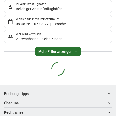
Ihr Ankunftsflughafen
Beliebiger Ankunftsflughäfen
Wählen Sie Ihren Reisezeitraum
08.08.26
–
06.08.27
1 Woche
Wer wird verreisen
2 Erwachsene
Keine Kinder
Mehr Filter anzeigen
Footer
Footer navigation
Buchungstipps
Über uns
Warum im Reisebüro buchen
Hoteltipps
Rechtliches
Kontakt