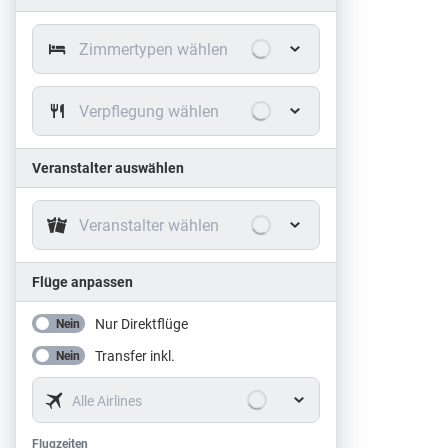
Zimmertypen wählen
Verpflegung wählen
Veranstalter auswählen
Veranstalter wählen
Flüge anpassen
Nur Direktflüge
Nein
Transfer inkl.
Nein
Alle Airlines
Flugzeiten
Flugzeiten