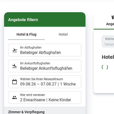
Angebote filtern
Ange
Hote
Hotel & Flug
Hotel
Wählen
Veran
Ihr Abflughafen
Beliebiger Abflughafen
Hote
Ihr Ankunftsflughafen
Beliebiger Ankunftsflughäfen
Wählen Sie Ihren Reisezeitraum
09.08.26
–
07.08.27
1 Woche
Wer wird verreisen
2 Erwachsene
Keine Kinder
Zimmer & Verpflegung