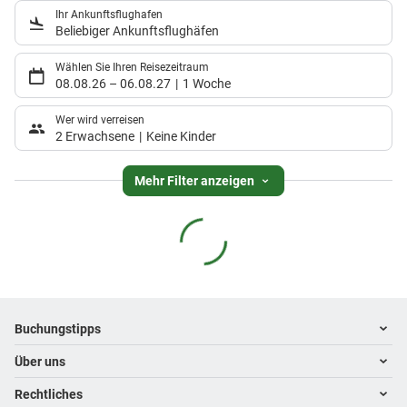
Ihr Ankunftsflughafen
Beliebiger Ankunftsflughäfen
Wählen Sie Ihren Reisezeitraum
08.08.26
–
06.08.27
1 Woche
Wer wird verreisen
2 Erwachsene
Keine Kinder
Mehr Filter anzeigen
Footer
Footer navigation
Buchungstipps
Über uns
Warum im Reisebüro buchen
Hoteltipps
Rechtliches
Kontakt