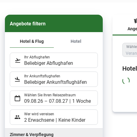
Angebote filtern
Ange
Hote
Hotel & Flug
Hotel
Wählen
Veran
Ihr Abflughafen
Beliebiger Abflughafen
Hote
Ihr Ankunftsflughafen
Beliebiger Ankunftsflughäfen
Wählen Sie Ihren Reisezeitraum
09.08.26
–
07.08.27
1 Woche
Wer wird verreisen
2 Erwachsene
Keine Kinder
Zimmer & Verpflegung