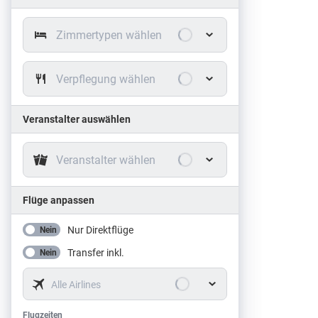
Zimmertypen wählen
Verpflegung wählen
Veranstalter auswählen
Veranstalter wählen
Flüge anpassen
Nur Direktflüge
Nein
Transfer inkl.
Nein
Alle Airlines
Flugzeiten
Flugzeiten