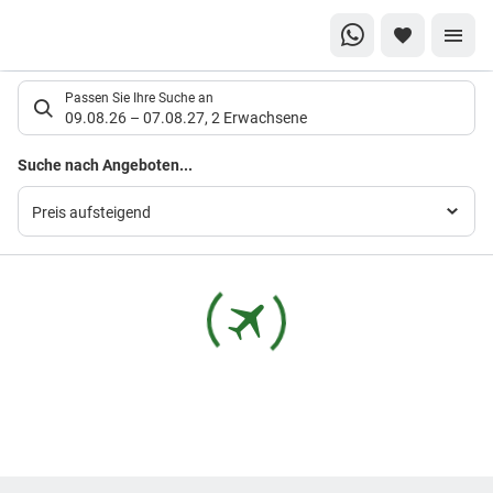
Suchlistenseite
Passen Sie Ihre Suche an
09.08.26
–
07.08.27
,
2 Erwachsene
Suchergebnisse
Suche nach Angeboten...
Preis aufsteigend
Footer