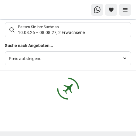
Suchlistenseite
Passen Sie Ihre Suche an
10.08.26
–
08.08.27
,
2 Erwachsene
Suchergebnisse
Suche nach Angeboten...
Preis aufsteigend
Footer