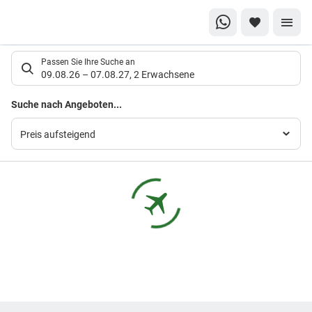
Suchlistenseite
Passen Sie Ihre Suche an
09.08.26
–
07.08.27
,
2 Erwachsene
Suchergebnisse
Suche nach Angeboten...
Preis aufsteigend
Footer