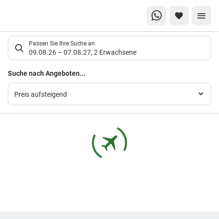
Suchlistenseite
Passen Sie Ihre Suche an
09.08.26
–
07.08.27
,
2 Erwachsene
Suchergebnisse
Suche nach Angeboten...
Preis aufsteigend
Footer