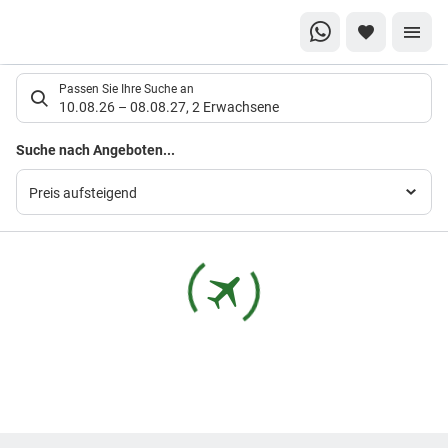
Suchlistenseite
Passen Sie Ihre Suche an
10.08.26
–
08.08.27
,
2 Erwachsene
Suchergebnisse
Suche nach Angeboten...
Preis aufsteigend
Footer