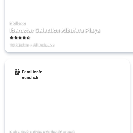
Mallorca
Iberostar Selection Albufera Playa
4.5
10 Nächte
+
All Inclusive
Familienfr
eundlich
Bulgarische Riviera Süden (Burgas)