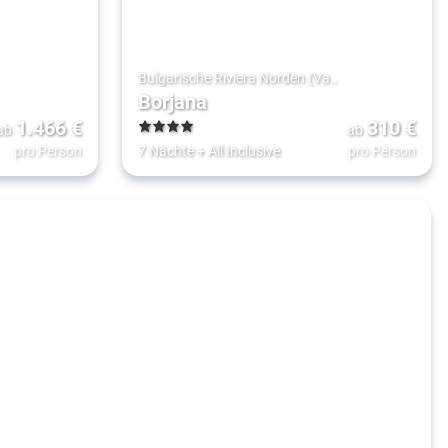
Bulgarische Riviera Norden (Varna)
Borjana
1.466
€
310
€
ab
ab
4
pro Person
7 Nächte
+
All Inclusive
pro Person