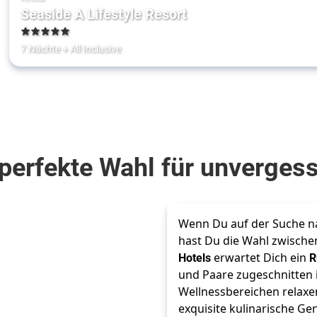
Seaside A Lifestyle Resort
5
7 Nächte
+
All Inclusive
ie perfekte Wahl für unverge
Wenn Du auf der Suche nac
hast Du die Wahl zwische
Hotels
 erwartet Dich ein 
R
und Paare zugeschnitten i
Wellnessbereichen relax
exquisite kulinarische Ge