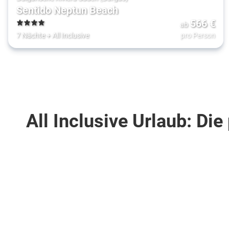
Sentido Neptun Beach
566
€
ab
4
7 Nächte
+
All Inclusive
pro Person
All Inclusive Urlaub: D