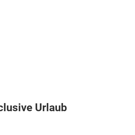
Zum Angebot
pro Person
clusive Urlaub