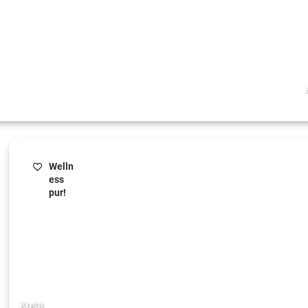
Welln
ess
pur!
Kreta