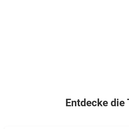
Flüge
pro Person
718
€
ab
Zum Angebot
pro Person
Entdecke die 