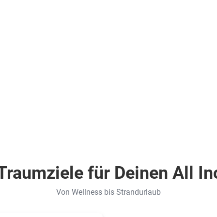
Zum Angebot
/
Superior
Zimmer
(DSG)
.
inkl.
Flüge
1.243
€
ab
Zum Angebot
pro Person
Traumziele für Deinen All In
Von Wellness bis Strandurlaub