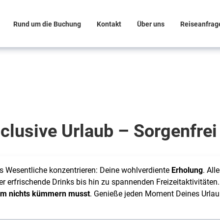
Rund um die Buchung
Kontakt
Über uns
Reiseanfrag
nclusive Urlaub – Sorgenfre
 Wesentliche konzentrieren: Deine wohlverdiente
Erholung
. All
r erfrischende Drinks bis hin zu spannenden Freizeitaktivitäten
um nichts kümmern musst
. Genieße jeden Moment Deines Urlaub