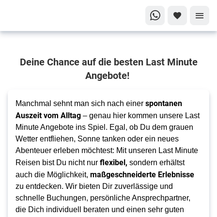
Dein
Deine Chance auf die besten Last Minute
unvergessliches
Last Minute
Angebote!
Abenteuer
beginnt hier!
spontanen
Manchmal sehnt man sich nach einer
Last
Auszeit vom Alltag
– genau hier kommen unsere Last
Minute an
Minute Angebote ins Spiel. Egal, ob Du dem grauen
Dein
Wetter entfliehen, Sonne tanken oder ein neues
Traumziel
Abenteuer erleben möchtest: Mit unseren Last Minute
flexibel,
Reisen bist Du nicht nur
sondern erhältst
maßgeschneiderte Erlebnisse
auch die Möglichkeit,
zu entdecken. Wir bieten Dir zuverlässige und
schnelle Buchungen, persönliche Ansprechpartner,
die Dich individuell beraten und einen sehr guten