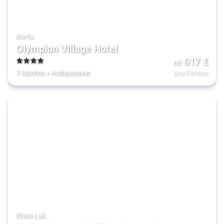
Korfu
Olympion Village Hotel
617
€
ab
4
7 Nächte
+
Halbpension
pro Person
Khao Lak