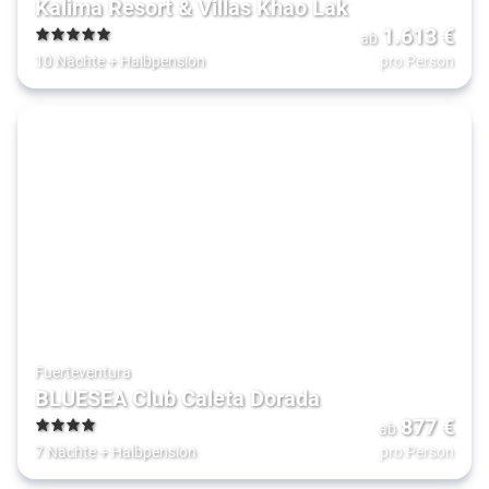
Kalima Resort & Villas Khao Lak
1.613
€
ab
5
10 Nächte
+
Halbpension
pro Person
Fuerteventura
BLUESEA Club Caleta Dorada
877
€
ab
4
7 Nächte
+
Halbpension
pro Person