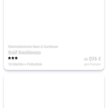
Oberitalienische Seen & Gardasee
Golf Residenza
576
€
ab
3
10 Nächte
+
Frühstück
pro Person