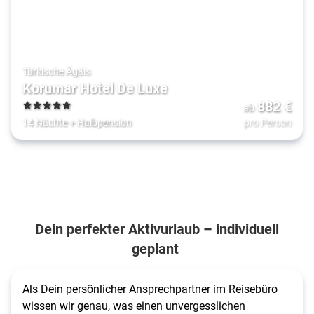
Türkische Ägäis
Korumar Hotel De Luxe
882
€
ab
5
14 Nächte
+
Halbpension
pro Person
Dein perfekter Aktivurlaub – individuell
geplant
Als Dein persönlicher Ansprechpartner im Reisebüro
wissen wir genau, was einen unvergesslichen