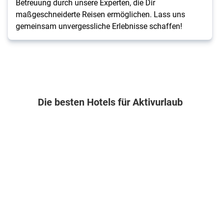
Betreuung durch unsere Experten, die Dir
maßgeschneiderte Reisen ermöglichen. Lass uns
gemeinsam unvergessliche Erlebnisse schaffen!
Die besten Hotels für Aktivurlaub
Portugal . Madeira . Machico
Spanien . Mallorca . Playa de Palma
Portugal . Azoren . Capelas
Deutschland . 
Baía
Grupotel
Solar
Hofgut
Madeira
Taurus
do
Sternen
Hotel
Park
Conde
4
7
4
4
4
Nächte
8
10
10
.
Nächte
Nächte
Nächte
Frühstück
.
.
.
.
Frühstück
Frühstück
Frühstück
Doppelzimmer