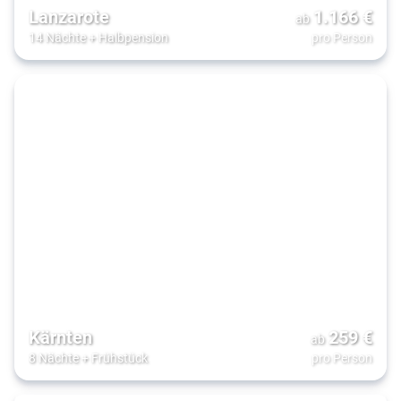
Lanzarote
1.166
€
ab
14 Nächte
+
Halbpension
pro Person
Kärnten
259
€
ab
8 Nächte
+
Frühstück
pro Person