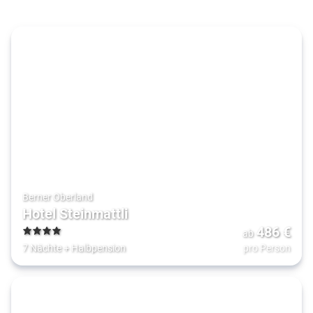
Berner Oberland
Hotel Steinmattli
486
€
ab
4
7 Nächte
+
Halbpension
pro Person