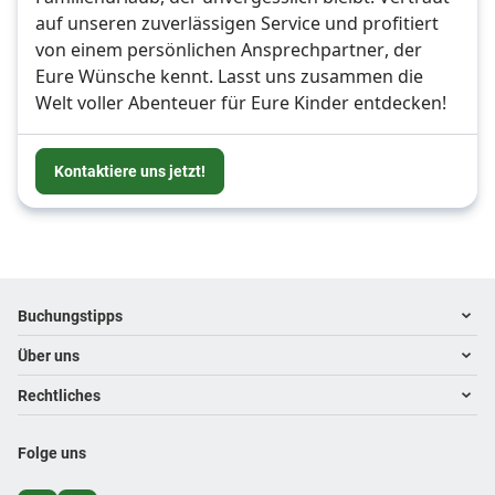
auf unseren zuverlässigen Service und profitiert 
von einem persönlichen Ansprechpartner, der 
Eure Wünsche kennt. Lasst uns zusammen die 
Welt voller Abenteuer für Eure Kinder entdecken!
Kontaktiere uns jetzt!
Footer
Footer navigation
Buchungstipps
Über uns
Warum im Reisebüro buchen
Hoteltipps
Rechtliches
Kontakt
Reisewelten
Über uns
Impressum
Folge uns
Karriere
Datenschutz